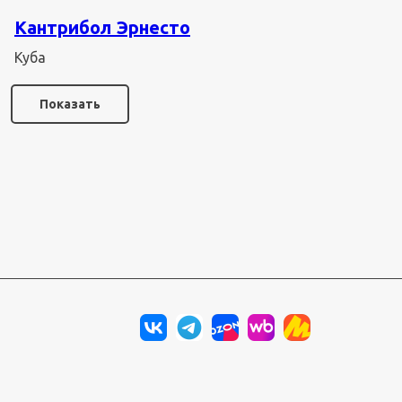
Кантрибол Эрнесто
Ка
Куба
СШ
Показать