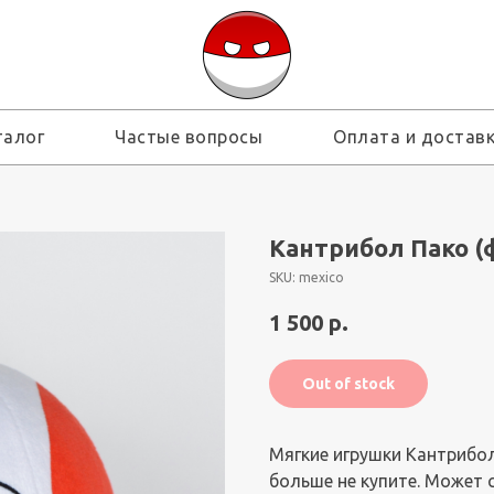
талог
Частые вопросы
Оплата и достав
Кантрибол Пако (
SKU:
mexico
1 500
р.
Out of stock
Мягкие игрушки Кантрибо
больше не купите. Может 