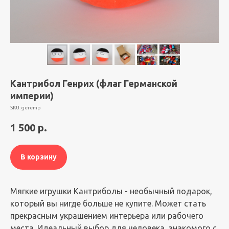
Кантрибол Генрих (флаг Германской
империи)
SKU:
geremp
1 500
р.
В корзину
Мягкие игрушки Кантриболы - необычный подарок,
который вы нигде больше не купите. Может стать
прекрасным украшением интерьера или рабочего
места. Идеальный выбор для человека, знакомого с